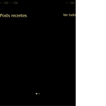
Ver tudo
Posts recentes
Formação profiss