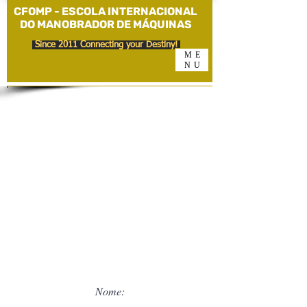
CFOMP - ESCOLA INTERNACIONAL
DO MANOBRADOR DE MÁQUINAS
Since 2011 Connecting your Destiny!
ME
NU
ASSISTA O VIDEO ACIMA E LOGO A SEGUIR
Preencha os dados que entramos em
contacto consigo
Nome: