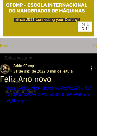
CFOMP - ESCOLA INTERNACIONAL
DO MANOBRADOR DE MÁQUINAS
Since 2011 Connecting your Destiny!
ME
NU
Post
Todos posts
Fabio Cfomp
Todos posts
31 de dez. de 2022
0 min de leitura
Feliz Ano novo
Começar
https://video.wixstatic.com/video/8c224a_8af
Sua comunidade
2d104dd8b4c44814535d70f287e28/480p/m
p4/file.mp4