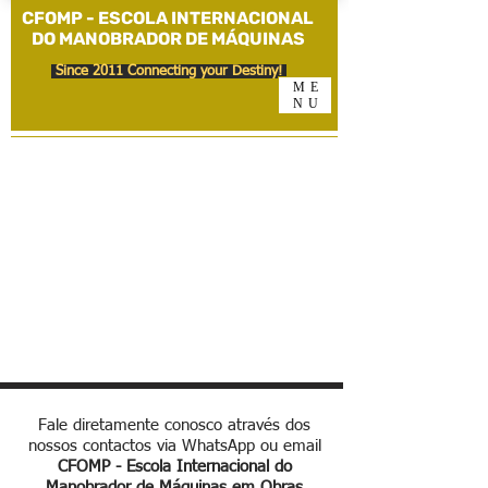
CFOMP - ESCOLA INTERNACIONAL
DO MANOBRADOR DE MÁQUINAS
Since 2011 Connecting your Destiny!
ME
NU
Sou um parágrafo. Clique aqui para
adicionar e editar seu próprio texto. É
fácil.
Fale diretamente conosco através dos
nossos contactos via WhatsApp ou email
CFOMP - Escola Internacional do
Manobrador de Máquinas em Obras