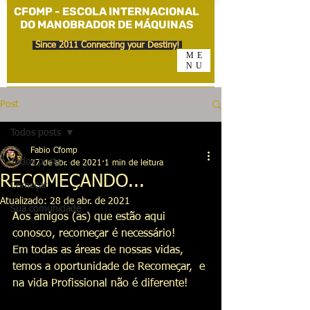
CFOMP - ESCOLA INTERNACIONAL
DO MANOBRADOR DE MÁQUINAS
Since 2011 Connecting your Destiny!
ME
NU
Post
Todos posts
Fabio Cfomp
Todos posts
27 de abr. de 2021
1 min de leitura
RECOMEÇANDO...
Começar
Atualizado:
28 de abr. de 2021
Sua comunidade
Aos amigos (as) que estão aqui 
conosco, recomeçar é necessário!
Em todas as áreas de nossas vidas, 
temos a oportunidade de Recomeçar,  e 
na vida Profissional não é diferente!