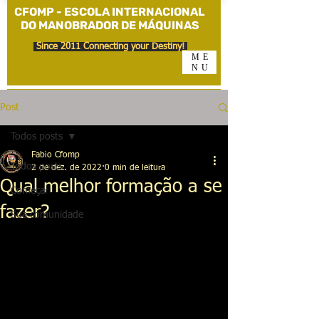
CFOMP - ESCOLA INTERNACIONAL
DO MANOBRADOR DE MÁQUINAS
Since 2011 Connecting your Destiny!
ME
NU
Post
Todos posts
Fabio Cfomp
Todos posts
2 de dez. de 2022
0 min de leitura
Qual melhor formação a se
Começar
fazer?
Sua comunidade