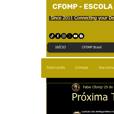
CFOMP - ESCOLA
Since 2011 Connecting your De
INÍCIO
CFOMP Brasil
Todos posts
Começar
Sua comu
Fabio Cfomp
29 de 
Próxima 