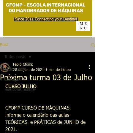
CFOMP - ESCOLA INTERNACIONAL
DO MANOBRADOR DE MÁQUINAS
Since 2011 Connecting your Destiny!
ME
NU
Post
Todos posts
Fabio Cfomp
Todos posts
28 de jun. de 2021
1 min de leitura
Próxima turma 03 de Julho
Começar
CURSO JULHO
Sua comunidade
CFOMP CURSO DE MÁQUINAS, 
informa o calendário das aulas 
TEÓRICAS  e PRÁTICAS de JUNHO de 
2021. 