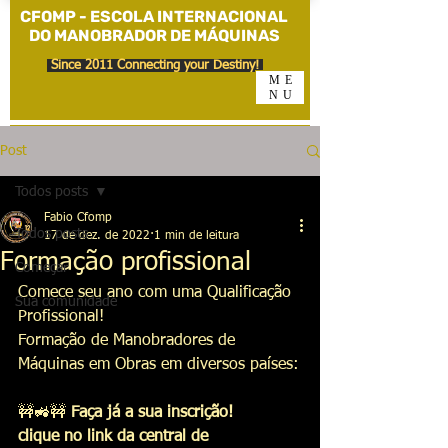
CFOMP - ESCOLA INTERNACIONAL
DO MANOBRADOR DE MÁQUINAS
Since 2011 Connecting your Destiny!
ME
NU
Post
Todos posts
Fabio Cfomp
Todos posts
17 de dez. de 2022
1 min de leitura
Formação profissional
Começar
Comece seu ano com uma Qualificação 
Sua comunidade
Profissional!
Formação de Manobradores de 
Máquinas em Obras em diversos países:
🚧🚜🚧
 Faça já a sua inscrição!
clique no link da central de 