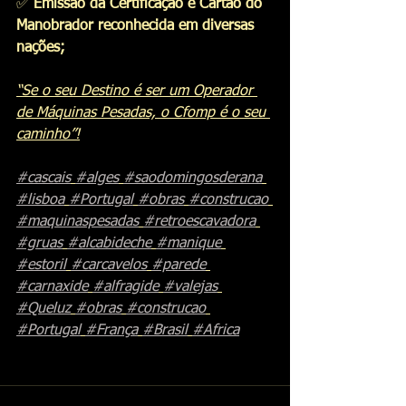
✅
 Emissão da Certificação e Cartão do 
Manobrador reconhecida em diversas 
nações;
“Se o seu Destino é ser um Operador 
de Máquinas Pesadas, o Cfomp é o seu 
caminho”!
#cascais
#alges
#saodomingosderana
#lisboa
#Portugal
#obras
#construcao
#maquinaspesadas
#retroescavadora
#gruas
#alcabideche
#manique
#estoril
#carcavelos
#parede
#carnaxide
#alfragide
#valejas
#Queluz
#obras
#construcao
#Portugal
#França
#Brasil
#Africa