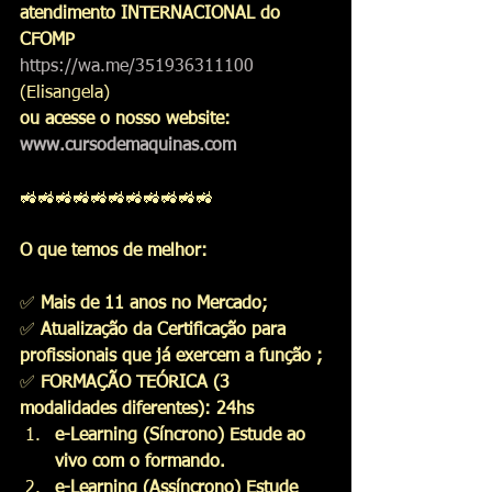
atendimento INTERNACIONAL do 
CFOMP
https://wa.me/351936311100
(Elisangela)
ou acesse o nosso website: 
www.cursodemaquinas.com
🚜🚜🚜🚜🚜🚜🚜🚜🚜🚜🚜
O que temos de melhor:
✅
 Mais de 11 anos no Mercado;
✅
 Atualização da Certificação para 
profissionais que já exercem a função ;
✅
 FORMAÇÃO TEÓRICA (3 
modalidades diferentes): 24hs
e-Learning (Síncrono) Estude ao 
vivo com o formando.
e-Learning (Assíncrono) Estude 