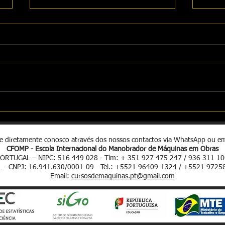
Form
Come
Quali
Form
Feliz Ano novo
Máqui
paíse
le diretamente conosco através dos nossos contactos via WhatsApp ou em
CFOMP - Escola Internacional do Manobrador de Máquinas em Obras
ORTUGAL – NIPC: 516 449 028 - Tlm: + 351 927 475 247 / 936 311 1
L - CNPJ: 16.941.630/0001-09 - Tel.: +5521 96409-1324 / +5521 9725
Email:
cursosdemaquinas.pt@gmail.com