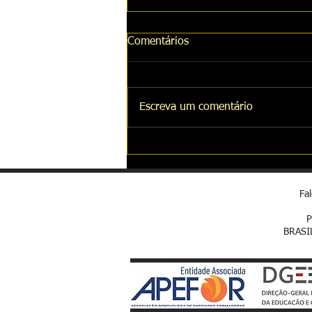
Comentários
Escreva um comentário
Curso de Máquinas
Fa
P
BRASI