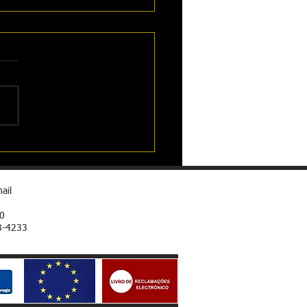
ação profissional
ce seu ano com uma
ficação Profissional!
ação de Manobradores de
nas em Obras em diversos
s: 🚧🚜🚧 Faça já a sua...
ail
00
8-4233