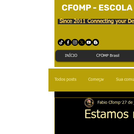
CFOMP - ESCOLA
Since 2011 Connecting your De
INÍCIO
CFOMP Brasil
Todos posts
Começar
Sua comu
Fabio Cfomp
27 de 
Estamos 