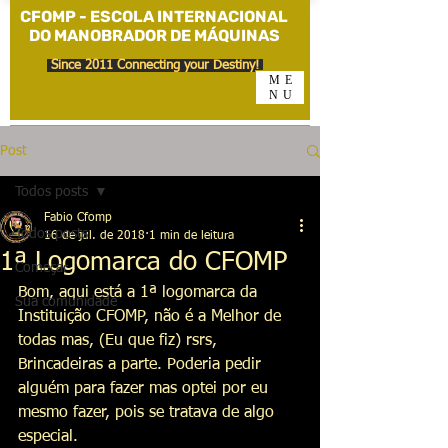
CFOMP - ESCOLA INTERNACIONAL
DO MANOBRADOR DE MÁQUINAS
Since 2011 Connecting your Destiny!
ME
NU
Post
Todos posts
Fabio Cfomp
Todos posts
16 de jul. de 2018
1 min de leitura
1ª Logomarca do CFOMP
Começar
Bom, aqui está a 1ª logomarca da 
Sua comunidade
Instituição CFOMP, não é a Melhor de 
todas mas, (Eu que fiz) rsrs, 
Brincadeiras a parte. Poderia pedir 
alguém para fazer mas optei por eu 
mesmo fazer, pois se tratava de algo 
especial.