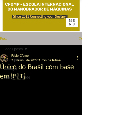
CFOMP - ESCOLA INTERNACIONAL
DO MANOBRADOR DE MÁQUINAS
Since 2011 Connecting your Destiny!
ME
NU
Post
Todos posts
Fabio Cfomp
Todos posts
27 de abr. de 2022
1 min de leitura
Único do Brasil com base
Começar
em 🇵🇹
Sua comunidade