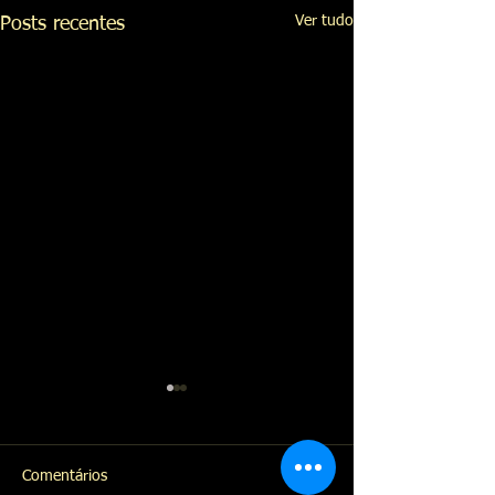
Ver tudo
Posts recentes
Formação profiss
Comece seu ano c
Qualificação Profis
Comentários